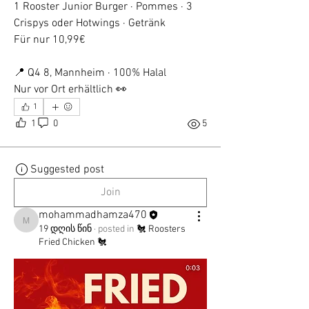
1 Rooster Junior Burger · Pommes · 3 
Crispys oder Hotwings · Getränk
Für nur 10,99€
📍 Q4 8, Mannheim · 100% Halal
Nur vor Ort erhältlich 👀
1
1
0
5
Suggested post
Join
mohammadhamza470
mohammadhamza470
19 დღის წინ
·
posted in
🐔 Roosters
Fried Chicken 🐔