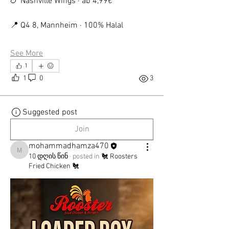
🍗 Nashville Wings · ab 4,99€
📍 Q4 8, Mannheim · 100% Halal
See More
1
1
0
3
Suggested post
Join
mohammadhamza470
mohammadhamza470
10 დღის წინ
·
posted in
🐔 Roosters
Fried Chicken 🐔