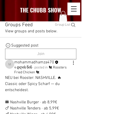
THE CHUBB SHOW
Groups Feed
Group List
View groups and posts below.
Suggested post
Join
mohammadhamza470
mohammadhamza470
4 დღის წინ
·
posted in
🐔 Roosters
Fried Chicken 🐔
NEU bei Rooster: NASHVILLE. 🔥
Classic oder Spicy Scharf — du 
entscheidest.
🍔 Nashville Burger · ab 8,99€
🍗 Nashville Tenders · ab 5,99€